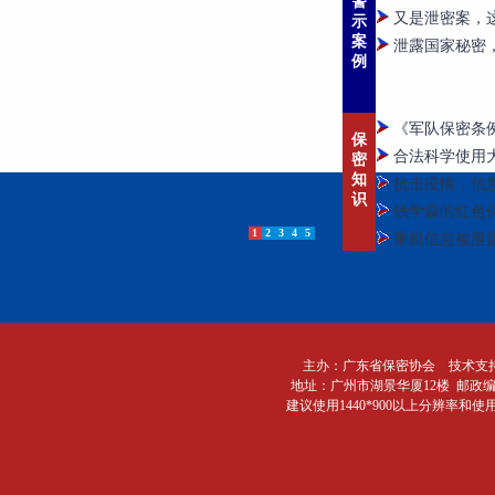
警
又是泄密案，
示
案
泄露国家秘密
例
《军队保密条例
保
合法科学使用大
密
知
抗击疫情，信
识
钱学森的红色
1
2
3
4
5
乘机信息被泄
主办：广东省保密协会 技术支
地址：广州市湖景华厦12楼 邮政编码：510
建议使用1440*900以上分辨率和使